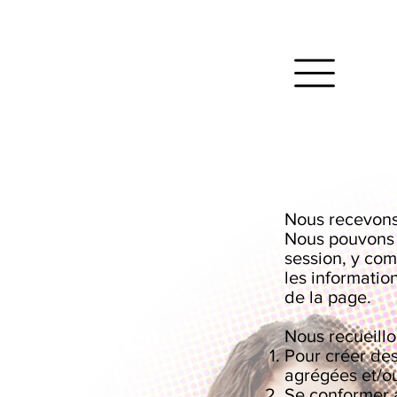
Nous recevons,
Nous pouvons u
session, y com
les informatio
de la page.
Nous recueillo
Pour créer des
agrégées et/ou
Se conformer a