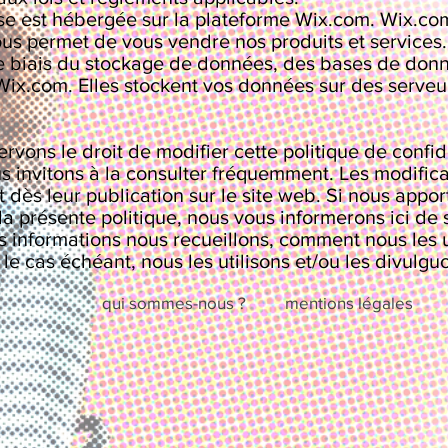
se est hébergée sur la plateforme Wix.com. Wix.com
ous permet de vous vendre nos produits et service
e biais du stockage de données, des bases de donn
ix.com. Elles stockent vos données sur des serveur
rvons le droit de modifier cette politique de confid
s invitons à la consulter fréquemment. Les modificati
t dès leur publication sur le site web. Si nous appo
la présente politique, nous vous informerons ici de 
s informations nous recueillons, comment nous les u
 le cas échéant, nous les utilisons et/ou les divulgu
qui sommes-nous ?
mentions légales