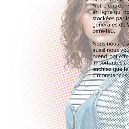
Notre entrepri
en ligne qui n
stockées par l
générales de W
pare-feu.
Nous nous rése
aussi nous vou
prendront effe
importantes à 
sachiez quelle
circonstances,